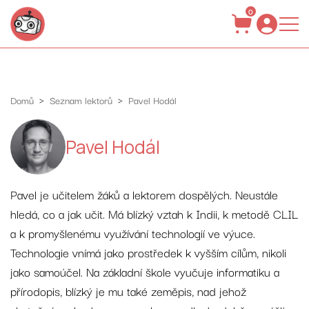
0
Jak se mohu vzdělávat?
O této stránce
Domů
Seznam lektorů
Pavel Hodál
Publikace
Blog
Pavel Hodál
Pavel je učitelem žáků a lektorem dospělých. Neustále
hledá, co a jak učit. Má blízký vztah k Indii, k metodě CLIL
a k promyšlenému využívání technologií ve výuce.
Technologie vnímá jako prostředek k vyšším cílům, nikoli
jako samoúčel. Na základní škole vyučuje informatiku a
přírodopis, blízký je mu také zeměpis, nad jehož