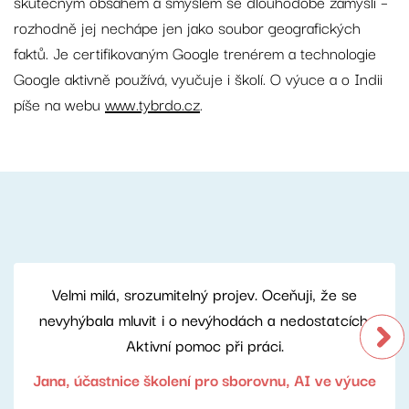
skutečným obsahem a smyslem se dlouhodobě zamýšlí –
rozhodně jej nechápe jen jako soubor geografických
faktů. Je certifikovaným Google trenérem a technologie
Google aktivně používá, vyučuje i školí. O výuce a o Indii
píše na webu
www.tybrdo.cz
.
Velmi milá, srozumitelný projev. Oceňuji, že se
nevyhýbala mluvit i o nevýhodách a nedostatcích.
Aktivní pomoc při práci.
Jana, účastnice školení pro sborovnu, AI ve výuce