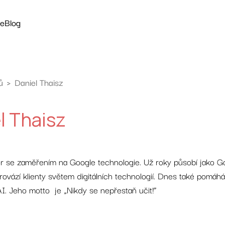
ce
Blog
ů
Daniel Thaisz
y
l Thaisz
or se zaměřením na Google technologie. Už roky působí jako Go
rovází klienty světem digitálních technologií. Dnes také pomáhá 
AI. Jeho motto je „Nikdy se nepřestaň učit!”