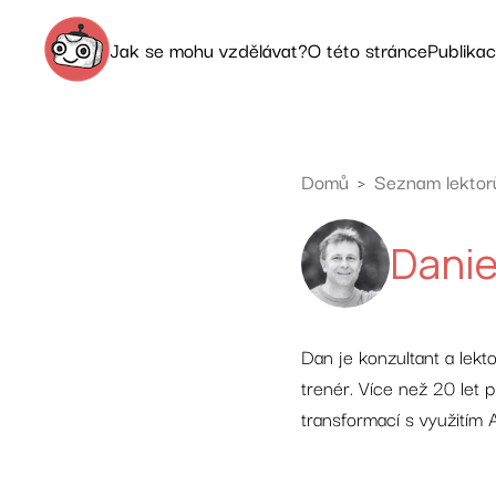
Jak se mohu vzdělávat?
O této stránce
Publika
Prozkoumat nabídku
AI dětem
Domů
Seznam lektor
Kalendář akcí
Obchodní podmínk
Danie
Objednejte si školení do sborovny
Kontakt
Dan je konzultant a lekt
trenér. Více než 20 let p
transformací s využitím 