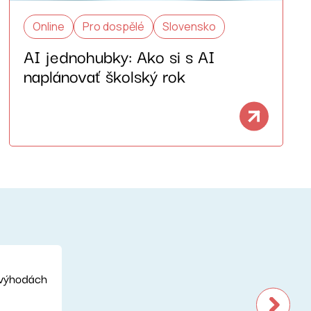
Online
Pro dospělé
Slovensko
AI jednohubky: Ako si s AI
naplánovať školský rok
nevýhodách