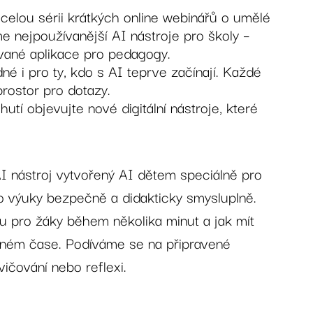
e celou sérii krátkých online webinářů o umělé
me nejpoužívanější AI nástroje pro školy –
zované aplikace pro pedagogy.
é i pro ty, kdo s AI teprve začínají. Každé
 prostor pro dotazy.
hutí objevujte nové digitální nástroje, které
– AI nástroj vytvořený AI dětem speciálně pro
do výuky bezpečně a didakticky smysluplně.
itu pro žáky během několika minut a jak mít
álném čase. Podíváme se na připravené
vičování nebo reflexi.