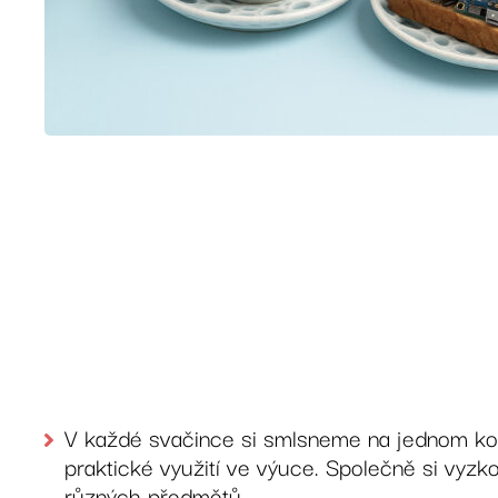
V každé svačince si smlsneme na jednom kon
praktické využití ve výuce. Společně si vyzko
různých předmětů.