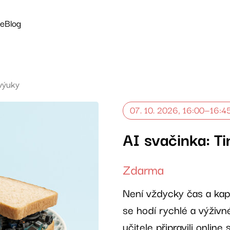
ce
Blog
 výuky
y
07. 10. 2026, 16:00—16:4
AI svačinka: Ti
Zdarma
Není vždycky čas a kap
se hodí rychlé a výživn
učitele připravili onlin