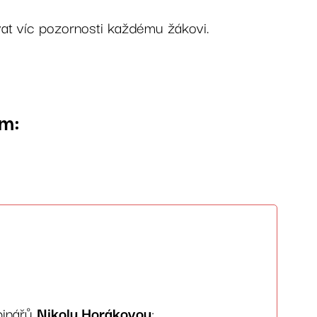
ovat víc pozornosti každému žákovi.
em:
binářů
Nikolu Horákovou
: