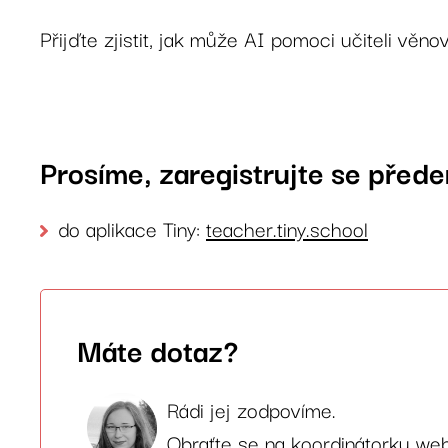
Přijďte zjistit, jak může AI pomoci učiteli věn
Prosíme, zaregistrujte se před
do aplikace Tiny:
teacher.tiny.school
Máte dotaz?
Rádi jej zodpovíme.
Obraťte se na koordinátorku we