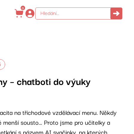
0
5
ny – chatboti do výuky
acita na tříchodové vzdělávací menu. Někdy
é menší sousto… Proto jsme pro učitelky a
e setkání s názvem AI svačinky, na kterých