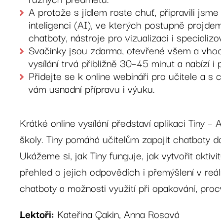
A protože s jídlem roste chuť, připravili jsm
inteligenci (AI), ve kterých postupně projde
chatboty, nástroje pro vizualizaci i speciali
Svačinky jsou zdarma, otevřené všem a vhodn
vysílání trvá přibližně 30–45 minut a nabízí i
Přidejte se k online webináři pro učitele a s c
vám usnadní přípravu i výuku.
Krátké online vysílání představí aplikaci Tiny 
školy. Tiny pomáhá učitelům zapojit chatboty 
Ukážeme si, jak Tiny funguje, jak vytvořit aktiv
přehled o jejich odpovědích i přemýšlení v re
chatboty a možnosti využití při opakování, proc
Lektoři:
Kateřina Çakin, Anna Rosová