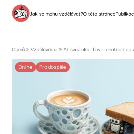
Jak se mohu vzdělávat?
O této stránce
Publika
Prozkoumat nabídku
AI dětem
Domů
»
Vzděláváme
»
AI svačinka: Tiny – chatboti do
Kalendář akcí
Obchodní podmínk
Online
Pro dospělé
Objednejte si školení do sborovny
Kontakt