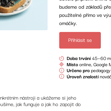
budeme od základů před
použitelné přímo ve výu
omáčky.
Přihlásit se
Doba trvání
45—60 mi
Místo
online, Google 
Určeno pro
pedagogy 
Úroveň znalostí
nováč
krétním nástroji a ukážeme si jeho
ušíme, jak funguje a jak ho zapojit do