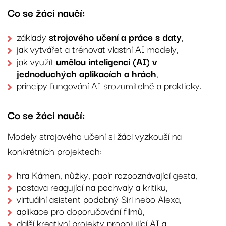
Co se žáci naučí:
základy
strojového učení a práce s daty
,
jak vytvářet a trénovat vlastní AI modely,
jak využít
umělou inteligenci (AI) v
jednoduchých aplikacích a hrách
,
principy fungování AI srozumitelně a prakticky.
Co se žáci naučí:
Modely strojového učení si žáci vyzkouší na
konkrétních projektech:
hra Kámen, nůžky, papír rozpoznávající gesta,
postava reagující na pochvaly a kritiku,
virtuální asistent podobný Siri nebo Alexa,
aplikace pro doporučování filmů,
další kreativní projekty propojující AI a