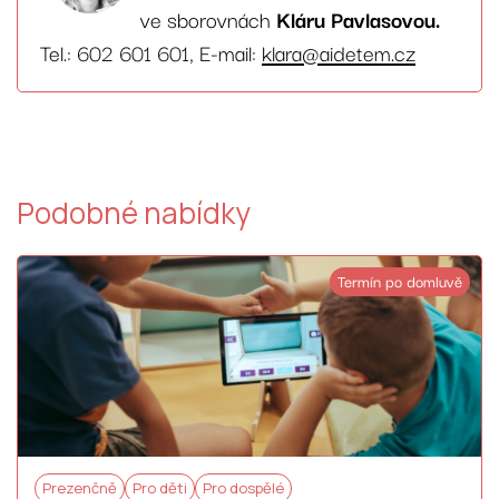
ve sborovnách
Kláru Pavlasovou.
Tel.: 602 601 601, E-mail:
klara@aidetem.cz
Podobné nabídky
Termín po domluvě
Prezenčně
Pro děti
Pro dospělé