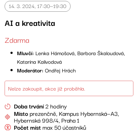
14. 3. 2024, 17:30—19:30
AI a kreativita​
Zdarma
Mluvčí:
Lenka Hámošová, Barbora Škaloudová,
Katarína Kalivodová
Moderátor:
Ondřej Hrách
Nelze zakoupit, akce již proběhla.
Doba trvání
2 hodiny
Místo
prezenčně, Kampus Hybernská—A3,
Hybernská 998/4, Praha 1
Počet míst
max 50 účastníků